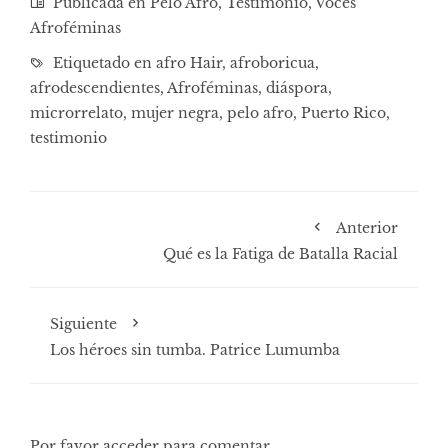
Publicada en
Pelo Afro
,
Testimonio
,
Voces
Afroféminas
Etiquetado en
afro Hair
,
afroboricua
,
afrodescendientes
,
Afroféminas
,
diáspora
,
microrrelato
,
mujer negra
,
pelo afro
,
Puerto Rico
,
testimonio
Anterior
Qué es la Fatiga de Batalla Racial
Siguiente
Los héroes sin tumba. Patrice Lumumba
Por favor acceder para comentar.