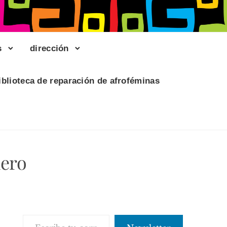
s
dirección
iblioteca de reparación de afroféminas
nero
Escribe tu correo electrónico…