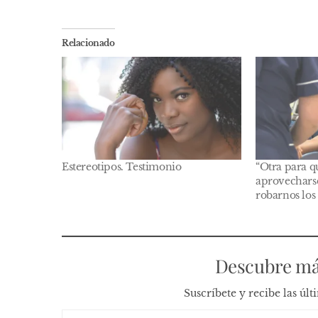
Relacionado
Estereotipos. Testimonio
“Otra para q
aprovecharse
robarnos lo
Descubre má
Suscríbete y recibe las úl
Escribe tu correo electrónico…