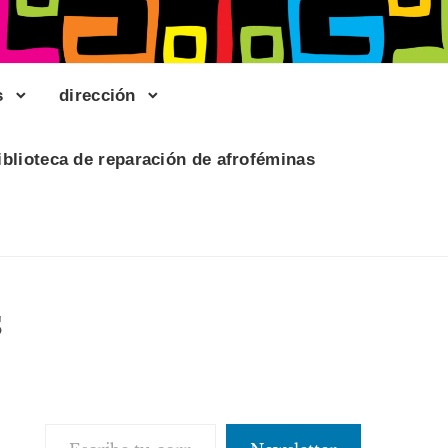
s
dirección
iblioteca de reparación de afroféminas
s
Escribe tu correo electrónico…