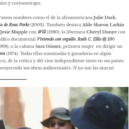
ales y cortometrajes.
ntramos nombres como el de la afroamericana
Julie Dash
,
ia de Rosa Parks
(2002). También destaca
Alile Sharon Larkin
;
Jesie Mapple
con
Will
(1980); la liberiana
Cheryl Dunye
con
ífico documental
Viviendo con orgullo: Ruth C. Ellis @ 10
0
998); o la cubana
Sara Gómez
, primera mujer en dirigir un
nera
(1974). Todas ellas nominadas y ganadoras en algún
 de la crítica y del cine independiente tanto en sus países
oyectado sus obras audiovisuales. ¡Y no son las únicas!