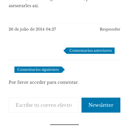
asesorarles así.
26 de julio de 2014 04:27
Responder
Navegación
Comentarios anteriores
de
comentarios
Comentarios siguientes
Por favor acceder para comentar.
Escribe tu correo electrónico…
Newsletter