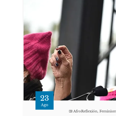
23
Ago
AfroReflexión
,
Feminis