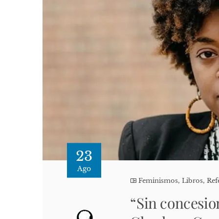
23
Ago
Feminismos
,
Libros
,
Ref
“Sin concesion