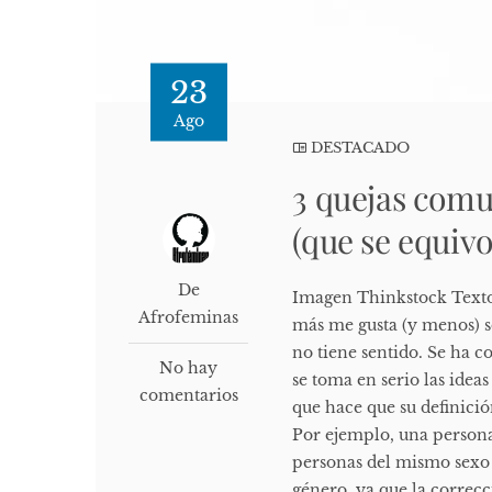
23
Ago
DESTACADO
3 quejas comu
(que se equi
De
Imagen Thinkstock Text
Afrofeminas
más me gusta (y menos) s
no tiene sentido. Se ha 
No hay
se toma en serio las ideas
comentarios
que hace que su definició
Por ejemplo, una persona
personas del mismo sexo 
género, ya que la correcc