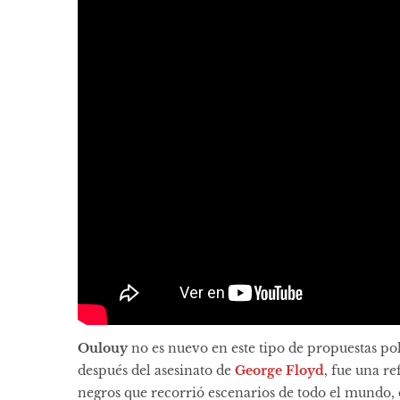
Oulouy
no es nuevo en este tipo de propuestas pol
después del asesinato de
George Floyd
, fue una r
negros que recorrió escenarios de todo el mundo,