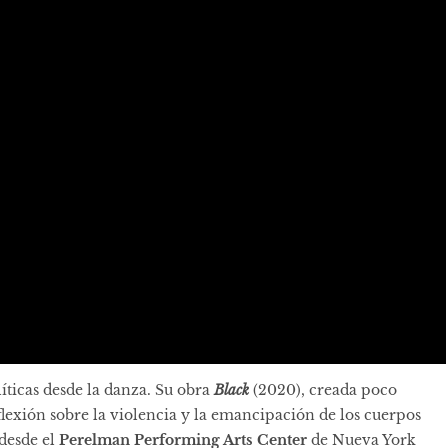
íticas desde la danza. Su obra
Black
(2020), creada poco
eflexión sobre la violencia y la emancipación de los cuerpos
 desde el
Perelman Performing Arts Center
de Nueva York