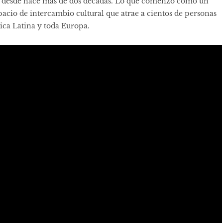
na desde hace más de dos décadas. Lo que comenzó como un
pacio de intercambio cultural que atrae a cientos de personas
ica Latina y toda Europa.