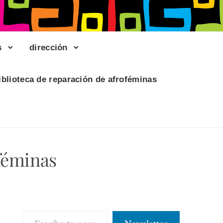
s
dirección
iblioteca de reparación de afroféminas
féminas
Escribe tu correo electrónico…