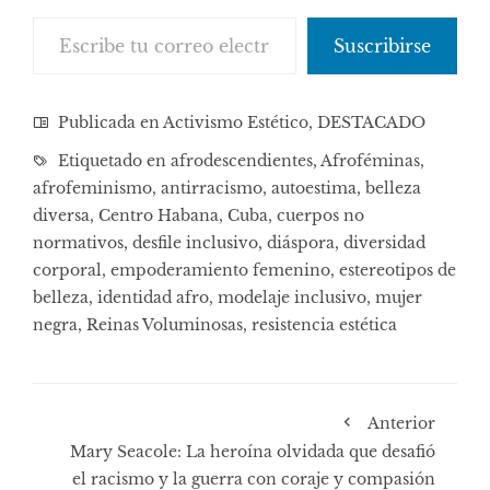
Escribe tu correo electrónico…
Suscribirse
Publicada en
Activismo Estético
,
DESTACADO
Etiquetado en
afrodescendientes
,
Afroféminas
,
afrofeminismo
,
antirracismo
,
autoestima
,
belleza
diversa
,
Centro Habana
,
Cuba
,
cuerpos no
normativos
,
desfile inclusivo
,
diáspora
,
diversidad
corporal
,
empoderamiento femenino
,
estereotipos de
belleza
,
identidad afro
,
modelaje inclusivo
,
mujer
negra
,
Reinas Voluminosas
,
resistencia estética
Anterior
Mary Seacole: La heroína olvidada que desafió
el racismo y la guerra con coraje y compasión