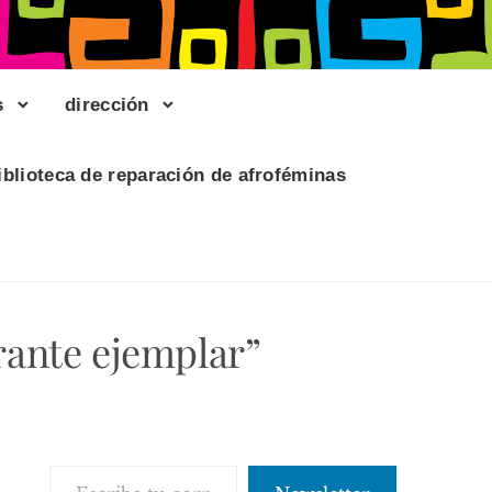
s
dirección
iblioteca de reparación de afroféminas
rante ejemplar”
Escribe tu correo electrónico…