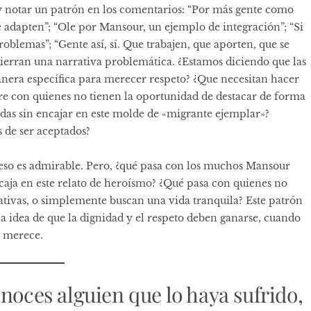
s y notar un patrón en los comentarios: “Por más gente como
se adapten”; “Ole por Mansour, un ejemplo de integración”; “Si
oblemas”; “Gente así, sí. Que trabajen, que aporten, que se
ncierran una narrativa problemática. ¿Estamos diciendo que las
era específica para merecer respeto? ¿Que necesitan hacer
re con quienes no tienen la oportunidad de destacar de forma
das sin encajar en este molde de «migrante ejemplar»?
s de ser aceptados?
 eso es admirable. Pero, ¿qué pasa con los muchos Mansour
ncaja en este relato de heroísmo? ¿Qué pasa con quienes no
tativas, o simplemente buscan una vida tranquila? Este patrón
 la idea de que la dignidad y el respeto deben ganarse, cuando
a merece.
onoces alguien que lo haya sufrido,