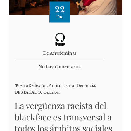
22
Dic
De Afrofeminas
No hay comentarios
AfroReflexión
,
Antirracismo
,
Denuncia
,
DESTACADO
,
Opinión
La vergüenza racista del
blackface es transversal a
todos los ámbitos sociales