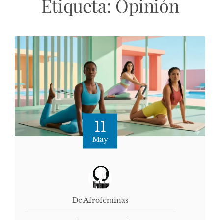
Etiqueta:
Opinión
11
May
De Afrofeminas