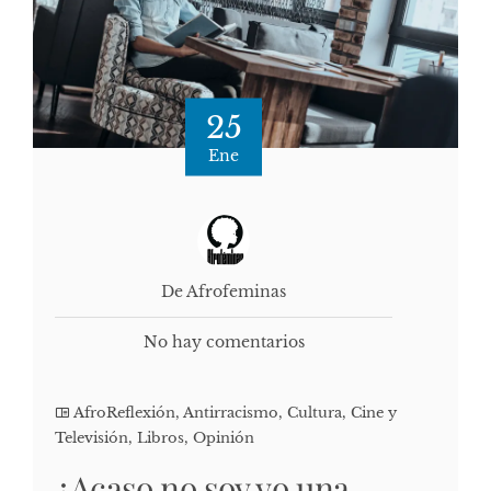
25
Ene
De Afrofeminas
No hay comentarios
AfroReflexión
,
Antirracismo
,
Cultura, Cine y
Televisión
,
Libros
,
Opinión
¿Acaso no soy yo una