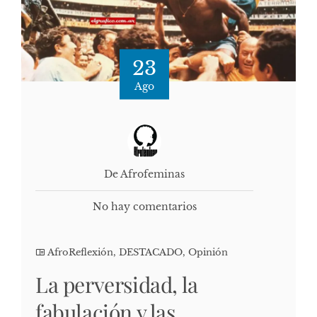
23
Ago
De Afrofeminas
No hay comentarios
AfroReflexión
,
DESTACADO
,
Opinión
La perversidad, la
fabulación y las