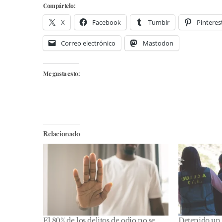
Compártelo:
X
Facebook
Tumblr
Pinteres
Correo electrónico
Mastodon
Me gusta esto:
Relacionado
El 80% de los delitos de odio no se
Detenido un