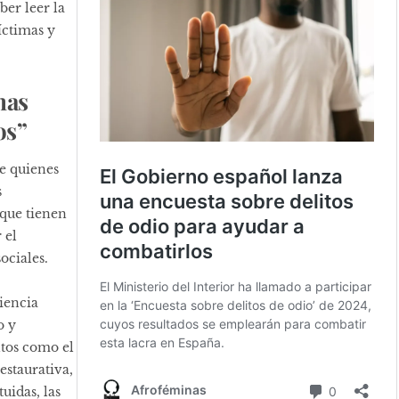
ber leer la
íctimas y
nas
os”
e quienes
s
 que tienen
 el
ociales.
diencia
o y
ntos como el
restaurativa,
uidas, las