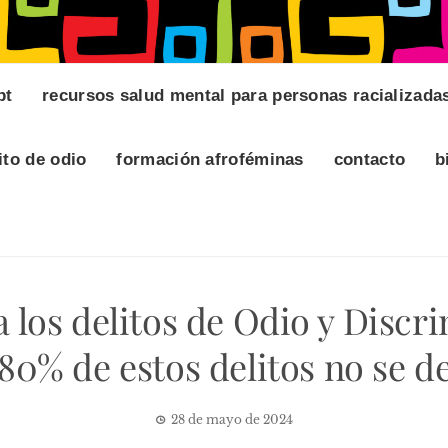
pt
recursos salud mental para personas racializada
ito de odio
formación afroféminas
contacto
b
ra los delitos de Odio y Discr
80% de estos delitos no se 
28 de mayo de 2024