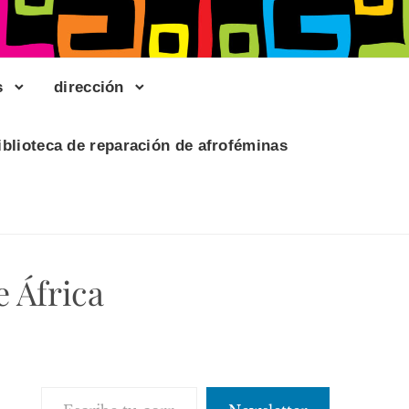
s
dirección
iblioteca de reparación de afroféminas
e África
Escribe tu correo electrónico…