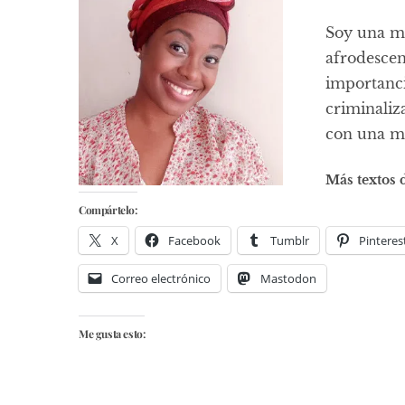
Soy una m
afrodescen
importanci
criminaliz
con una mi
Más textos 
Compártelo:
X
Facebook
Tumblr
Pinteres
Correo electrónico
Mastodon
Me gusta esto: