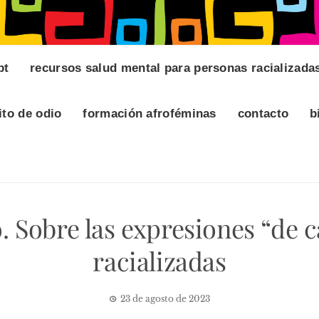
pt
recursos salud mental para personas racializada
ito de odio
formación afroféminas
contacto
b
 Sobre las expresiones “de c
racializadas
23 de agosto de 2023