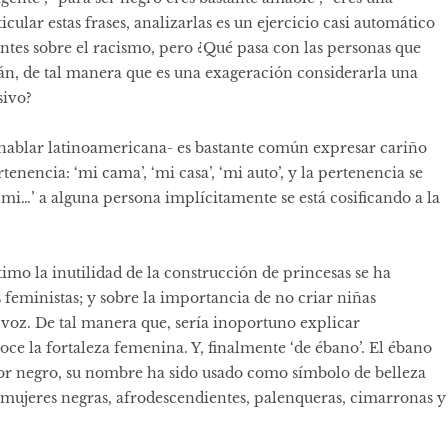
cular estas frases, analizarlas es un ejercicio casi automático
entes sobre el racismo, pero ¿Qué pasa con las personas que
án, de tal manera que es una exageración considerarla una
sivo?
 hablar latinoamericana- es bastante común expresar cariño
rtenencia: ‘mi cama’, ‘mi casa’, ‘mi auto’, y la pertenencia se
 ‘mi…’ a alguna persona implícitamente se está cosificando a la
ltimo la inutilidad de la construcción de princesas se ha
feministas; y sobre la importancia de no criar niñas
 voz. De tal manera que, sería inoportuno explicar
ce la fortaleza femenina. Y, finalmente ‘de ébano’. El ébano
lor negro, su nombre ha sido usado como símbolo de belleza
s mujeres negras, afrodescendientes, palenqueras, cimarronas y