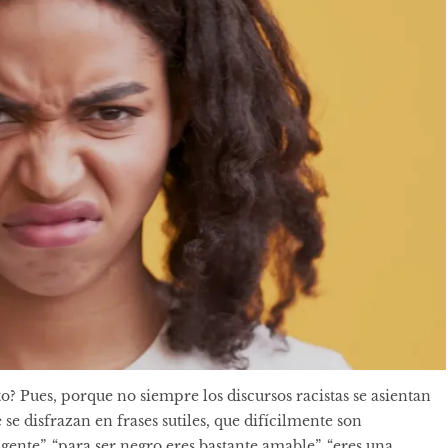
? Pues, porque no siempre los discursos racistas se asientan
se disfrazan en frases sutiles, que difícilmente son
gente”, “para ser negro eres bastante amable”, “eres una