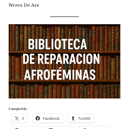
Nerea De Ara
Compártelo:
X
Facebook
Tumblr