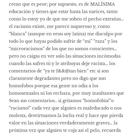
crean que es peor; por supuesto, es de MALÍSIMA
educación y tienes que estar hasta las narices, tanto
como lo estoy yo de que me soben el pecho extrañas…
el racismo existe, me parece asqueroso y, como
“blanca” (aunque en eeuu soy latina) me disculpo por
todo lo que hayas podido sufrir de “mi” “raza” y los
“microracismos” de los que no somos conscientes…
pero no caigas en ver solo las situaciones incómodas
cuando las sufres tú y le atribuyas deje racista… los
comentarios de “ya te f&&@tan bien” etc si son
claramente degradantes pero no digo que son
homofobos porque esa gente no odia a los
homosexuales ni los rechaza, por muy insultantes que
Sean sus comentarios.. si gritamos “homofobia!”o
“racismo!” cada vez que alguien es maleducado o nos
molesta, desvirtuamos la lucha real y hace que pierda
valor en las situaciones verdaderamente graves… la
próxima vez que alguien te coja así el pelo, recuerda