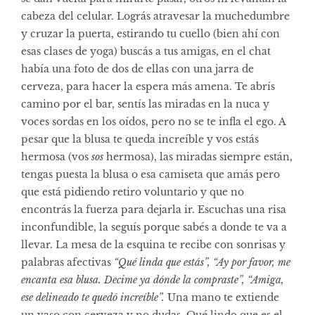
cabeza del celular. Lográs atravesar la muchedumbre
y cruzar la puerta, estirando tu cuello (bien ahí con
esas clases de yoga) buscás a tus amigas, en el chat
había una foto de dos de ellas con una jarra de
cerveza, para hacer la espera más amena. Te abrís
camino por el bar, sentís las miradas en la nuca y
voces sordas en los oídos, pero no se te infla el ego. A
pesar que la blusa te queda increíble y vos estás
hermosa (vos
sos
hermosa), las miradas siempre están,
tengas puesta la blusa o esa camiseta que amás pero
que está pidiendo retiro voluntario y que no
encontrás la fuerza para dejarla ir. Escuchas una risa
inconfundible, la seguís porque sabés a donde te va a
llevar. La mesa de la esquina te recibe con sonrisas y
palabras afectivas
“Qué linda que estás”, “Ay por favor, me
encanta esa blusa. Decime ya dónde la compraste”, “Amiga,
ese delineado te quedó increíble”.
Una mano te extiende
un vaso
con cerveza y no dudas. Qué lindo que es el