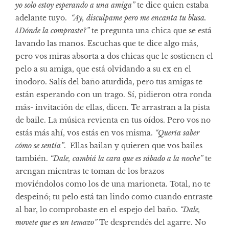
yo solo estoy esperando a una amiga”
te dice quien estaba
adelante tuyo.
“Ay, disculpame pero me encanta tu blusa.
¿Dónde la compraste?”
te pregunta una chica que se está
lavando las manos. Escuchas que te dice algo más,
pero vos miras absorta a dos chicas que le sostienen el
pelo a su amiga, que está olvidando a su ex en el
inodoro. Salís
del baño aturdida, pero tus amigas te
están esperando con un trago. Sí, pidieron otra ronda
más- invitación de ellas, dicen. Te arrastran a la pista
de baile. La música revienta en tus oídos. Pero vos no
estás más ahí, vos estás en vos misma.
“Quería saber
cómo se sentía”
.
Ellas bailan y quieren que vos bailes
también.
“Dale, cambiá la cara que es sábado a la noche”
te
arengan mientras te toman de los brazos
moviéndolos como los de una marioneta. Total, no te
despeinó; tu pelo está tan lindo como cuando entraste
al bar, lo comprobaste en el espejo del baño.
“Dale,
movete que es un temazo”
Te desprendés del agarre. No