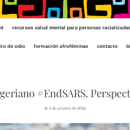
pt
recursos salud mental para personas racializada
ito de odio
formación afroféminas
contacto
b
igeriano #EndSARS. Perspecti
2 de octubre de 2024