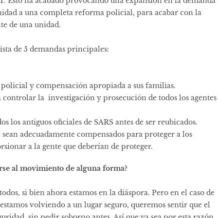
AT. Esto ha acabado provocando una expansión en la demanda
unidad a una completa reforma policial, para acabar con la
nte de una unidad.
lista de 5 demandas principales:
ad policial y compensación apropiada a sus familias.
controlar la investigación y prosecución de todos los agentes
s los antiguos oficiales de SARS antes de ser reubicados.
que sean adecuadamente compensados para proteger a los
orsionar a la gente que deberían de proteger.
rse al movimiento de alguna forma?
todos, si bien ahora estamos en la diáspora. Pero en el caso de
estamos volviendo a un lugar seguro, queremos sentir que el
ridad, sin pedir soborno antes. Así que ya sea por esta razón,