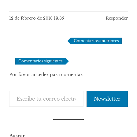
12 de febrero de 2018 13:35
Responder
Navegación
Comentarios anteriores
de
comentarios
Comentarios siguientes
Por favor acceder para comentar.
Escribe tu correo electrónico…
Newsletter
Buscar