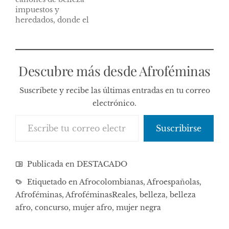
impuestos y
heredados, donde el
pelo afro, crespo,
rizado era sinónimo
de descuido, fealdad y
algo que había que ser
Descubre más desde Afroféminas
eliminado a toda
costa.
Suscríbete y recibe las últimas entradas en tu correo
electrónico.
Escribe tu correo electrónico…
Suscribirse
Publicada en
DESTACADO
Etiquetado en
Afrocolombianas
,
Afroespañolas
,
Afroféminas
,
AfroféminasReales
,
belleza
,
belleza
afro
,
concurso
,
mujer afro
,
mujer negra