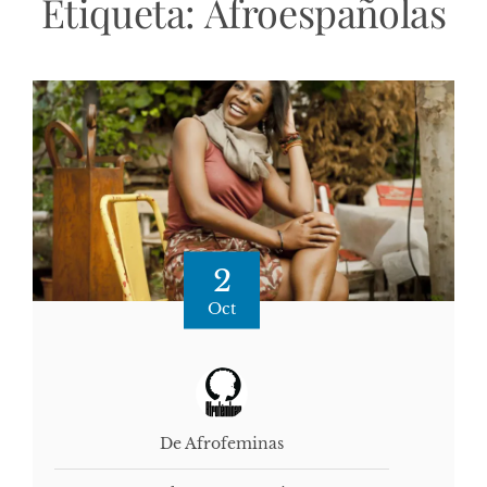
Etiqueta:
Afroespañolas
2
Oct
De Afrofeminas