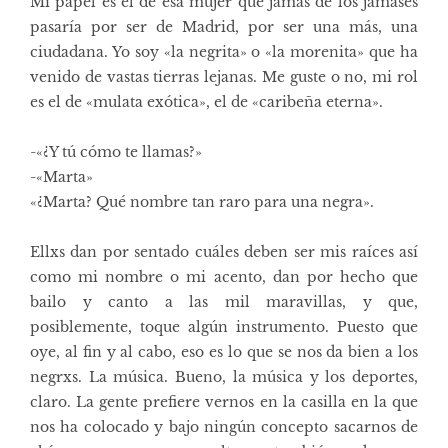
Mi papel es el de esa mujer que jamás de los jamases
pasaría por ser de Madrid, por ser una más, una
ciudadana. Yo soy «la negrita» o «la morenita» que ha
venido de vastas tierras lejanas. Me guste o no, mi rol
es el de «mulata exótica», el de «caribeña eterna».
-«¿Y tú cómo te llamas?»
-«Marta»
«¿Marta? Qué nombre tan raro para una negra».
Ellxs dan por sentado cuáles deben ser mis raíces así
como mi nombre o mi acento, dan por hecho que
bailo y canto a las mil maravillas, y que,
posiblemente, toque algún instrumento. Puesto que
oye, al fin y al cabo, eso es lo que se nos da bien a los
negrxs. La música. Bueno, la música y los deportes,
claro. La gente prefiere vernos en la casilla en la que
nos ha colocado y bajo ningún concepto sacarnos de