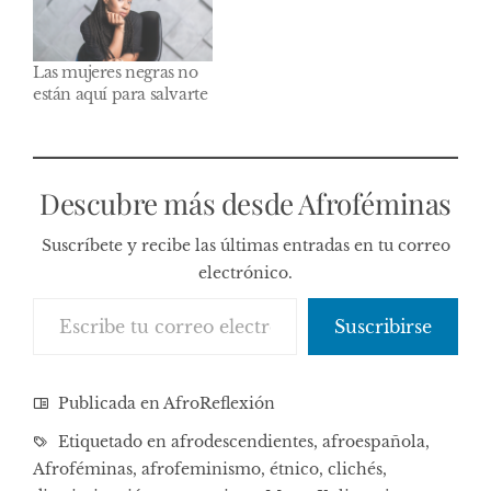
que necesitan dañar o
intentar dañar a otras
para tapar sus
Las mujeres negras no
carencias. Y si eres
están aquí para salvarte
diferente pues más
fácil…
Descubre más desde Afroféminas
Suscríbete y recibe las últimas entradas en tu correo
electrónico.
Escribe tu correo electrónico…
Suscribirse
Publicada en
AfroReflexión
Etiquetado en
afrodescendientes
,
afroespañola
,
Afroféminas
,
afrofeminismo
,
étnico
,
clichés
,