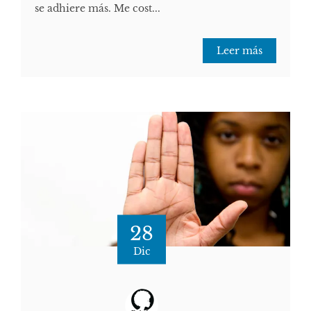
se adhiere más. Me cost...
Leer más
28
Dic