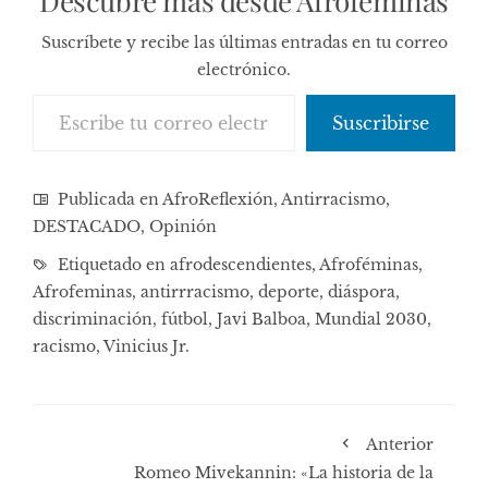
Descubre más desde Afroféminas
Suscríbete y recibe las últimas entradas en tu correo
electrónico.
Escribe tu correo electrónico…
Suscribirse
Publicada en
AfroReflexión
,
Antirracismo
,
DESTACADO
,
Opinión
Etiquetado en
afrodescendientes
,
Afroféminas
,
Afrofeminas
,
antirrracismo
,
deporte
,
diáspora
,
discriminación
,
fútbol
,
Javi Balboa
,
Mundial 2030
,
racismo
,
Vinicius Jr.
Anterior
Romeo Mivekannin: «La historia de la