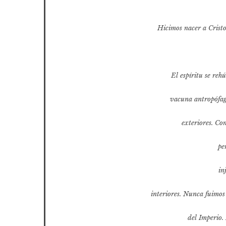
Hicimos nacer a Crist
El espíritu se reh
vacuna antropófaga
exteriores. Co
pe
in
interiores. Nunca fuimos
del Imperio.