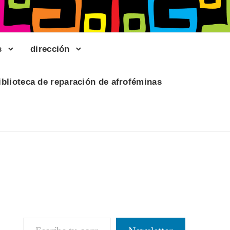
s
dirección
iblioteca de reparación de afroféminas
Escribe tu correo electrónico…