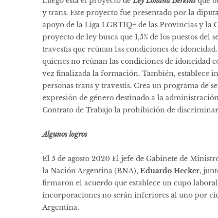
Luego está el proyecto de
Ley Lohana Berkins
que b
y trans. Este proyecto fue presentado por la dipu
apoyo de la Liga LGBTIQ+ de las Provincias y la C
proyecto de ley busca que 1,5% de los puestos del 
travestis que reúnan las condiciones de idoneida
quienes no reúnan las condiciones de idoneidad c
vez finalizada la formación. También, establece i
personas trans y travestis. Crea un programa de s
expresión de género destinado a la administración
Contrato de Trabajo la prohibición de discrimina
Algunos logros
El 5 de agosto 2020 El jefe de Gabinete de Ministr
la Nación Argentina (BNA),
Eduardo Hecker
, jun
firmaron el acuerdo que establece un cupo laboral 
incorporaciones no serán inferiores al uno por cie
Argentina.