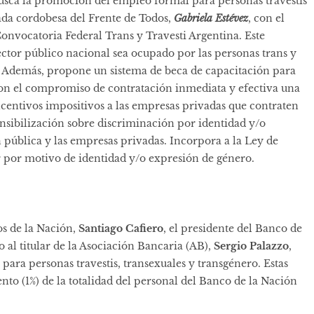
usca la promoción del empleo formal para personas travestis
tada cordobesa del Frente de Todos,
Gabriela Estévez
, con el
onvocatoria Federal Trans y Travesti Argentina. Este
sector público nacional sea ocupado por las personas trans y
d. Además, propone un sistema de beca de capacitación para
on el compromiso de contratación inmediata y efectiva una
ncentivos impositivos a las empresas privadas que contraten
ensibilización sobre discriminación por identidad y/o
 pública y las empresas privadas. Incorpora a la Ley de
r por motivo de identidad y/o expresión de género.
os de la Nación,
Santiago Cafiero
, el presidente del Banco de
to al titular de la Asociación Bancaria (AB),
Sergio Palazzo
,
para personas travestis, transexuales y transgénero. Estas
nto (1%) de la totalidad del personal del Banco de la Nación