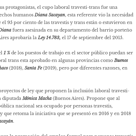
sus protagonistas, el cupo laboral travesti-trans fue una
 derechos humanos
Diana Sacayan
, esta referente vio la necesidad
l 95 por ciento de las travestis y trans están o estuvieron en
Diana
fuera asesinada en su departamento del barrio porteño
 Aires aprobaría la
Ley 14.783,
el 17 de septiembre del 2015.
el
1 %
de los puestos de trabajo en el sector público puedan ser
boral trans esta aprobado en algunas provincias como
Buenos
haco
(2018),
Santa Fe
(2019), pero por diferentes razones, en
proyectos de ley que proponen la inclusión laboral travesti-
la diputada
Mónica Macha
(Buenos Aires). Propone que al
ública nacional sea ocupado por personas travestis,
 y que retoma la
iniciativa que se presentó en 2016 y en 2018
acayán
.