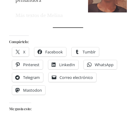
pensandora
Más textos de Melina
Compártelo:
X
Facebook
Tumblr
Pinterest
LinkedIn
WhatsApp
Telegram
Correo electrónico
Mastodon
Me gusta esto: