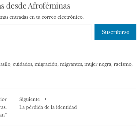
s desde Afroféminas
timas entradas en tu correo electrónico.
Suscribirse
,
asilo
,
cuidados
,
migración
,
migrantes
,
mujer negra
,
racismo
,
ior
Siguiente
ras:
La pérdida de la identidad
an”