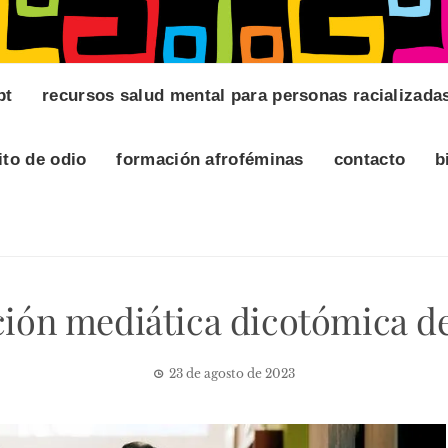
pt
recursos salud mental para personas racializada
ito de odio
formación afroféminas
contacto
b
ción mediática dicotómica de
23 de agosto de 2023