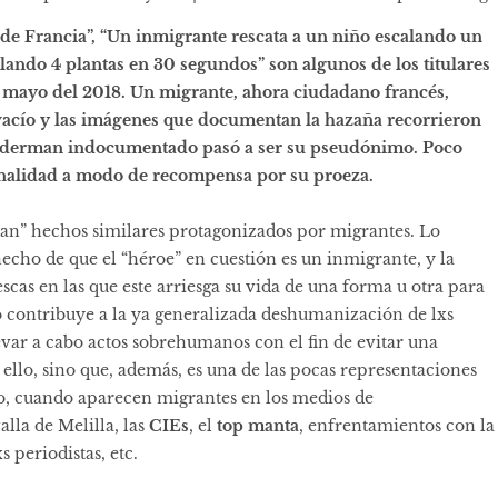
de Francia”, “Un inmigrante rescata a un niño escalando un
calando 4 plantas en 30 segundos” son algunos de los titulares
 mayo del 2018. Un migrante, ahora ciudadano francés,
acío y las imágenes que documentan la hazaña recorrieron
Spiderman indocumentado pasó a ser su pseudónimo. Poco
nalidad a modo de recompensa por su proeza.
ban” hechos similares protagonizados por migrantes. Lo
 hecho de que el “héroe” en cuestión es un inmigrante, y la
as en las que este arriesga su vida de una forma u otra para
lo contribuye a la ya generalizada deshumanización de lxs
evar a cabo actos sobrehumanos con el fin de evitar una
en ello, sino que, además, es una de las pocas representaciones
po, cuando aparecen migrantes en los medios de
alla de Melilla, las
CIEs
, el
top manta
, enfrentamientos con la
s periodistas, etc.