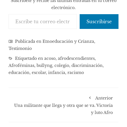
Suscríbete y recibe las últimas entradas en tu correo
electrónico.
Escribe tu correo electrónico…
Suscribirse
Publicada en
Etnoeducación y Crianza
,
Testimonio
Etiquetado en
acoso
,
afrodescendientes
,
Afroféminas
,
bullyng
,
colegio
,
discriminación
,
educación
,
escolar
,
infancia
,
racismo
Anterior
Una militante que llega y otra que se va. Victoria
y luto Afro