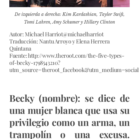
De izquierda a derecha:
Kim Kardashian, Taylor Swift,
Tomi Lahren, Amy Schumer y Hillary Clinton
Autor: Michael Harriot@michaelharriot
Traducción: Nantu Arroyo y Elena Herrera
Quintana
Fuente:
http://www.theroot.com/the-five-types-
of-becky-1798543210?
utm_source=theroot_facebook&utm_medium=social
Becky (nombre): se dice de
una mujer blanca que usa su
privilegio como un arma, un
trampolín o una excusa.