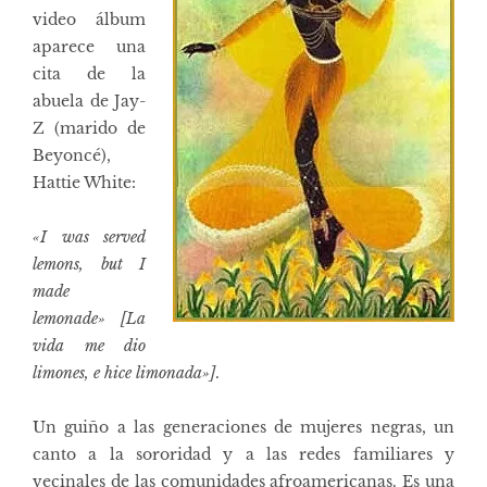
video álbum
aparece una
cita de la
abuela de Jay-
Z (marido de
Beyoncé),
Hattie White:
«I was served
lemons, but I
made
lemonade» [La
vida me dio
limones, e hice limonada»]
.
Un guiño a las generaciones de mujeres negras, un
canto a la sororidad y a las redes familiares y
vecinales de las comunidades afroamericanas. Es una