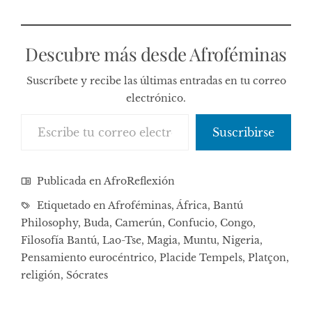
Descubre más desde Afroféminas
Suscríbete y recibe las últimas entradas en tu correo
electrónico.
Escribe tu correo electrónico…
Suscribirse
Publicada en
AfroReflexión
Etiquetado en
Afroféminas
,
África
,
Bantú
Philosophy
,
Buda
,
Camerún
,
Confucio
,
Congo
,
Filosofía Bantú
,
Lao-Tse
,
Magia
,
Muntu
,
Nigeria
,
Pensamiento eurocéntrico
,
Placide Tempels
,
Platçon
,
religión
,
Sócrates