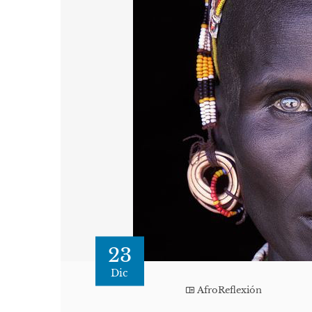
23
Dic
AfroReflexión