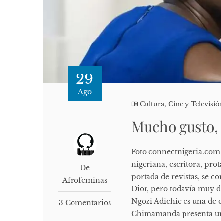
29
Ago
Cultura, Cine y Televisió
Mucho gusto
Foto connectnigeria.com 
nigeriana, escritora, pro
De
portada de revistas, se 
Afrofeminas
Dior, pero todavía muy 
Ngozi Adichie es una de e
3 Comentarios
Chimamanda presenta una