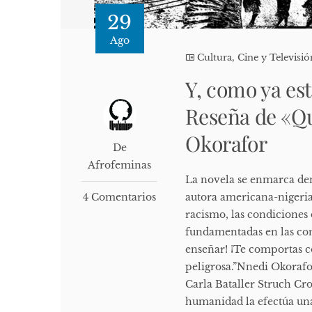
29
Ago
Cultura, Cine y Televisió
Y, como ya es
Reseña de «Qu
Okorafor
De
Afrofeminas
La novela se enmarca dent
4 Comentarios
autora americana-nigeria
racismo, las condiciones 
fundamentadas en las con
enseñar! ¡Te comportas c
peligrosa.”Nnedi Okoraf
Carla Bataller Struch Cro
humanidad la efectúa una 