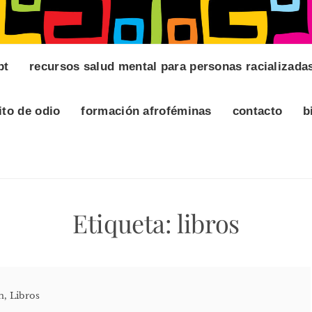
pt
recursos salud mental para personas racializada
ito de odio
formación afroféminas
contacto
b
Etiqueta:
libros
n
,
Libros