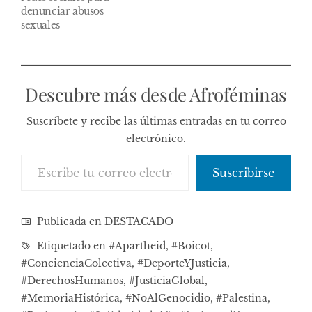
denunciar abusos
sexuales
Descubre más desde Afroféminas
Suscríbete y recibe las últimas entradas en tu correo
electrónico.
Escribe tu correo electrónico…
Suscribirse
Publicada en
DESTACADO
Etiquetado en
#Apartheid
,
#Boicot
,
#ConcienciaColectiva
,
#DeporteYJusticia
,
#DerechosHumanos
,
#JusticiaGlobal
,
#MemoriaHistórica
,
#NoAlGenocidio
,
#Palestina
,