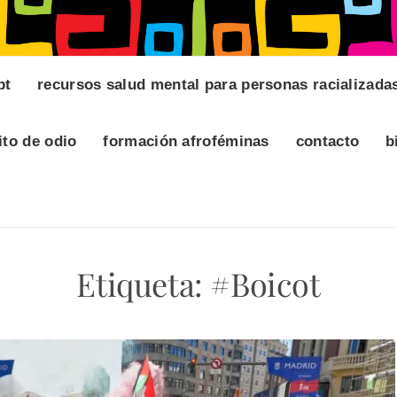
pt
recursos salud mental para personas racializada
ito de odio
formación afroféminas
contacto
b
Etiqueta:
#Boicot