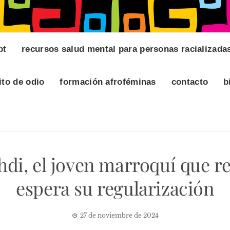
pt
recursos salud mental para personas racializada
ito de odio
formación afroféminas
contacto
b
ehdi, el joven marroquí que r
espera su regularización
27 de noviembre de 2024