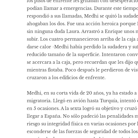
los pisos de enfrente les gritaban con desesperac
podían llamar a emergencias. Durante este tiemp
respondió a sus llamadas, Medhi se quitó la sudader
ahogaban los dos. Fue una acción heroica porque E
sin ninguna duda Laura. Arrastró a Enrique unos m
subir. Los cuatro permanecieron arriba de la caja
darse calor -Medhi había perdido la sudadera y suf
reducido tamaño de la superficie. Intentaron co
se acercara a la caja, pero recuerdan que les dijo 
mientras flotaba. Poco después le perdieron de vis
cruzaron a los edificios de enfrente.
Medhi, en su corta vida de 20 años, ya ha estado a
migratoria. Llegó en avión hasta Turquía, intentó 
en 5 ocasiones. A la sexta logró su objetivo y cruzó
llegar a España. No sólo padeció las penalidades 
riesgo su integridad física en varias ocasiones po
esconderse de las fuerzas de seguridad de todos los