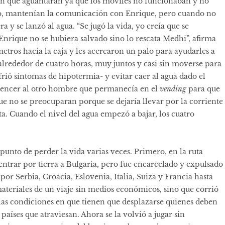
ión que aguantaran ya que los móviles no funcionaban y no
o, mantenían la comunicación con Enrique, pero cuando no
a y se lanzó al agua. “Se jugó la vida, yo creía que se
nrique no se hubiera salvado sino lo rescata Medhi”, afirma
etros hacia la caja y les acercaron un palo para ayudarles a
 alrededor de cuatro horas, muy juntos y casi sin moverse para
rió síntomas de hipotermia- y evitar caer al agua dado el
nvencer al otro hombre que permanecía en el
vending
para que
que no se preocuparan porque se dejaría llevar por la corriente
ta. Cuando el nivel del agua empezó a bajar, los cuatro
 punto de perder la vida varias veces. Primero, en la ruta
entrar por tierra a Bulgaria, pero fue encarcelado y expulsado
 por Serbia, Croacia, Eslovenia, Italia, Suiza y Francia hasta
materiales de un viaje sin medios económicos, sino que corrió
r las condiciones en que tienen que desplazarse quienes deben
 países que atraviesan. Ahora se la volvió a jugar sin