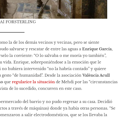
/KAI FORSTERLING
mo la de los demás vecinos y vecinas, pero se siente
udo salvarse y rescatar de entre las aguas a
Enrique García
,
rselo la corriente: “O lo salvaba o me moría yo también”,
su vida. Enrique, sobreponiéndose a la emoción que le
 no hubiera intervenido “no la habría contado” y quiere
u gesto “de humanidad”. Desde la asociación
València Acull
no
que
regularice la situación
de Mehdi por las “circunstancias
vista de lo sucedido, concurren en este caso.
permercado del barrio y no pudo regresar a su casa. Decidió
tos a través de máquinas) donde ya había otras personas. “Se
omenzaron a salir electrodomésticos, que se los llevaba la