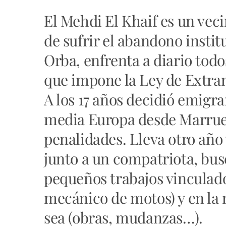
El Mehdi El Khaif es un vec
de sufrir el abandono instit
Orba, enfrenta a diario todo
que impone la Ley de Extran
A los 17 años decidió emigr
media Europa desde Marruec
penalidades. Lleva otro año 
junto a un compatriota, bus
pequeños trabajos vinculado
mecánico de motos) y en la 
sea (obras, mudanzas…).