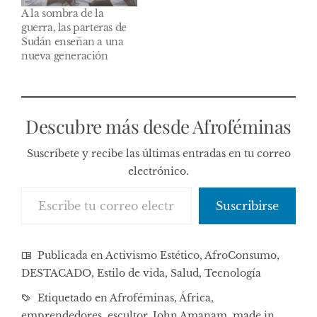
A la sombra de la
guerra, las parteras de
Sudán enseñan a una
nueva generación
Descubre más desde Afroféminas
Suscríbete y recibe las últimas entradas en tu correo
electrónico.
Escribe tu correo electrónico…
Suscribirse
Publicada en
Activismo Estético
,
AfroConsumo
,
DESTACADO
,
Estilo de vida
,
Salud
,
Tecnología
Etiquetado en
Afroféminas
,
África
,
emprendedores
,
escultor
,
John Amanam
,
made in