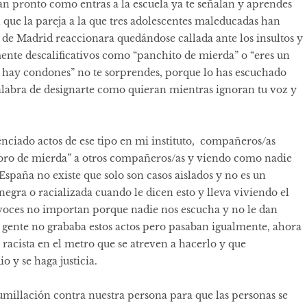
tan pronto como entras a la escuela ya te señalan y aprendes
n que la pareja a la que tres adolescentes maleducadas han
o de Madrid reaccionara quedándose callada ante los insultos y
mente descalificativos como “panchito de mierda” o “eres un
 hay condones” no te sorprendes, porque lo has escuchado
palabra de designarte como quieran mientras ignoran tu voz y
enciado actos de ese tipo en mi instituto, compañeros/as
oro de mierda” a otros compañeros/as y viendo como nadie
España no existe que solo son casos aislados y no es un
egra o racializada cuando le dicen esto y lleva viviendo el
s voces no importan porque nadie nos escucha y no le dan
 gente no grababa estos actos pero pasaban igualmente, ahora
racista en el metro que se atreven a hacerlo y que
o y se haga justicia.
umillación contra nuestra persona para que las personas se