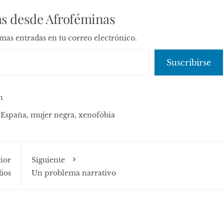
s desde Afroféminas
timas entradas en tu correo electrónico.
Suscribirse
n
,
España
,
mujer negra
,
xenofóbia
ior
Siguiente
dios
Un problema narrativo