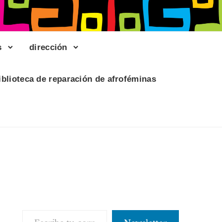
s
dirección
iblioteca de reparación de afroféminas
Escribe tu correo electrónico…