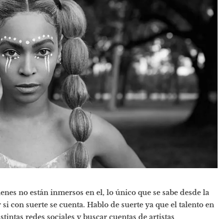
nes no están inmersos en el, lo único que se sabe desde la
 si con suerte se cuenta. Hablo de suerte ya que el talento en
tintas redes sociales y buscar cuentas de artistas