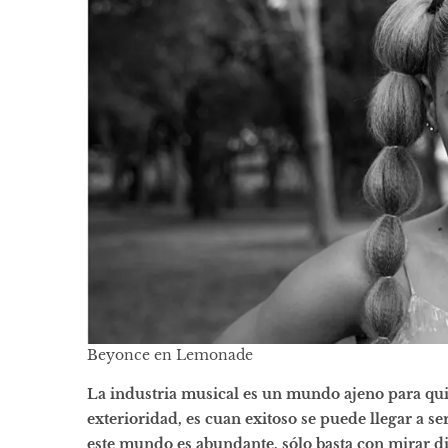
Beyonce en Lemonade
La industria musical es un mundo ajeno para quie
exterioridad, es cuan exitoso se puede llegar a ser
este mundo es abundante, sólo basta con mirar dis