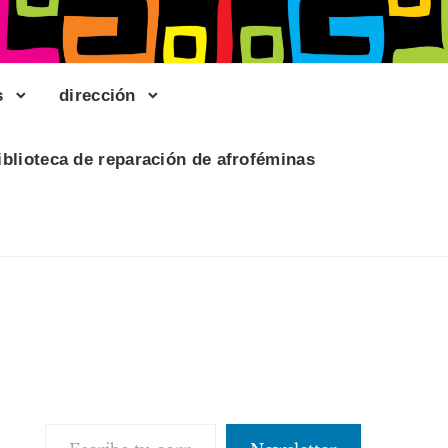
s
dirección
iblioteca de reparación de afroféminas
Escribe tu correo electrónico…