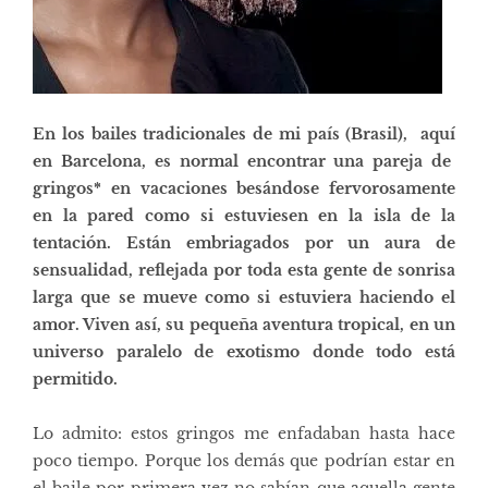
En los bailes tradicionales de mi pa
í
s (Brasil), aqu
í
en Barcelona, es normal encontrar una pareja de
gringos* en vacaciones bes
á
ndose fervorosamente
en la pared como si estuviesen en la isla de la
tentaci
ó
n. Est
á
n embriagados por un aura de
sensualidad, reflejada por toda esta gente de sonrisa
larga que se mueve como si estuviera haciendo el
amor. Viven as
í
, su peque
ñ
a aventura tropical, en un
universo paralelo de exotismo donde todo est
á
permitido.
Lo admito: estos gringos me enfadaban hasta hace
poco tiempo. Porque los demás que podrían estar en
el baile por primera vez no sabían que aquella gente