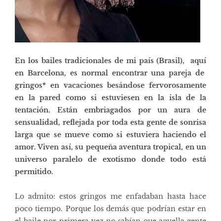
En los bailes tradicionales de mi pa
í
s (Brasil), aqu
í
en Barcelona, es normal encontrar una pareja de
gringos* en vacaciones bes
á
ndose fervorosamente
en la pared como si estuviesen en la isla de la
tentaci
ó
n. Est
á
n embriagados por un aura de
sensualidad, reflejada por toda esta gente de sonrisa
larga que se mueve como si estuviera haciendo el
amor. Viven as
í
, su peque
ñ
a aventura tropical, en un
universo paralelo de exotismo donde todo est
á
permitido.
Lo admito: estos gringos me enfadaban hasta hace
poco tiempo. Porque los demás que podrían estar en
el baile por primera vez no sabían que aquella gente