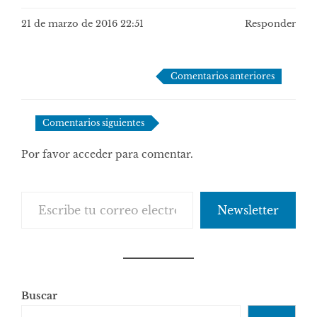
21 de marzo de 2016 22:51
Responder
Navegación
Comentarios anteriores
de
comentarios
Comentarios siguientes
Por favor acceder para comentar.
Escribe tu correo electrónico…
Newsletter
Buscar