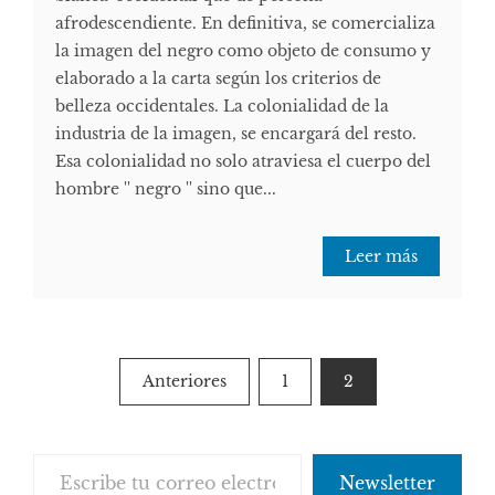
afrodescendiente. En definitiva, se comercializa
la imagen del negro como objeto de consumo y
elaborado a la carta según los criterios de
belleza occidentales. La colonialidad de la
industria de la imagen, se encargará del resto.
Esa colonialidad no solo atraviesa el cuerpo del
hombre '' negro '' sino que...
Leer más
Paginación
Anteriores
1
2
de
entradas
Escribe tu correo electrónico…
Newsletter