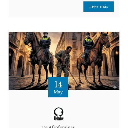
Leer más
14
May
De Afrofeminas