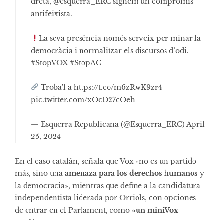
dreta,
@esquerra_ERC
signem un compromís
antifeixista.
La seva presència només serveix per minar la
democràcia i normalitzar els discursos d’odi.
#StopVOX
#StopAC
Troba'l a
https://t.co/m6zRwK9zr4
pic.twitter.com/xOcD27cOeh
— Esquerra Republicana (@Esquerra_ERC)
April
25, 2024
En el caso catalán, señala que Vox «no es un partido
más, sino una
amenaza para los derechos humanos
y
la democracia», mientras que define a la candidatura
independentista liderada por Orriols, con opciones
de entrar en el Parlament, como
«un miniVox