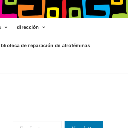
s
dirección
iblioteca de reparación de afroféminas
Escribe tu correo electrónico…