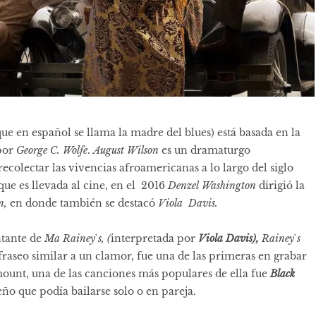
ue en español se llama la madre del blues) está basada en la
 por
George C. Wolfe
.
August Wilson
es un dramaturgo
ecolectar las vivencias afroamericanas a lo largo del siglo
que es llevada al cine, en el 2016
Denzel Washington
dirigió la
n,
en donde también se destacó
Viola Davis.
ntante de
Ma Rainey`s, (
interpretada por
Viola Davis),
Rainey`s
raseo similar a un clamor, fue una de las primeras en grabar
amount, una de las canciones más populares de ella fue
Black
o que podía bailarse solo o en pareja.