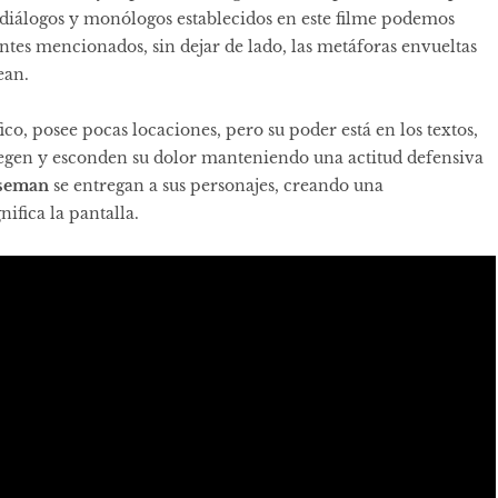
s diálogos y monólogos establecidos en este filme podemos
ntes mencionados, sin dejar de lado, las metáforas envueltas
ean.
ico, posee pocas locaciones, pero su poder está en los textos,
otegen y esconden su dolor manteniendo una actitud defensiva
seman
se entregan a sus personajes, creando una
ifica la pantalla.