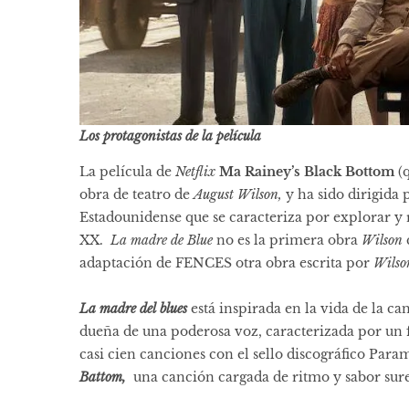
Los protagonistas de la película
La película de
Netflix
Ma Rainey’s Black Bottom
(q
obra de teatro de
August Wilson,
y ha sido dirigida
Estadounidense que se caracteriza por explorar y r
XX.
La madre de Blue
no es la primera obra
Wilson
adaptación de FENCES otra obra escrita por
Wilso
La madre del blues
está inspirada en la vida de la ca
dueña de una poderosa voz, caracterizada por un f
casi cien canciones con el sello discográfico Par
Battom,
una canción cargada de ritmo y sabor sureñ