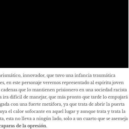
rismático, innovador, que tuvo una infancia traumática
es, en este personaje veremos representado al espíritu joven
 cadenas que lo mantienen prisionero en una sociedad racista
una ira difícil de manejar, que más pronto que tarde lo empujará
rgada con una fuerte metáfora, ya que trata de abrir la puerta
uya el calor sofocante en aquel lugar y aunque trata y trata la
ta, esta no lleva a ningún lado, solo a un cuarto que se asemeja
caparas de la opresión
.