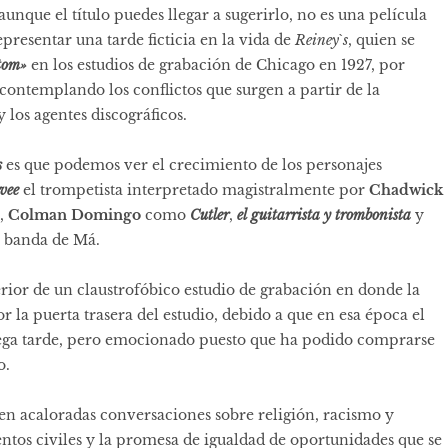
aunque el título puedes llegar a sugerirlo, no es una película
epresentar una tarde ficticia en la vida de
Reiney`s
, quien se
tom»
en los estudios de grabación de Chicago en 1927, por
 contemplando los conflictos que surgen a partir de la
 los agentes discográficos.
s
es que podemos ver el crecimiento de los personajes
vee
el trompetista interpretado magistralmente por
Chadwick
,
Colman Domingo
como
Cutler
,
el
guitarrista
y
trombonista
y
a banda de Má.
erior de un claustrofóbico estudio de grabación en donde la
 la puerta trasera del estudio, debido a que en esa época el
ga tarde, pero emocionado puesto que ha podido comprarse
o.
nen acaloradas conversaciones sobre religión, racismo y
tos civiles y la promesa de igualdad de oportunidades que se