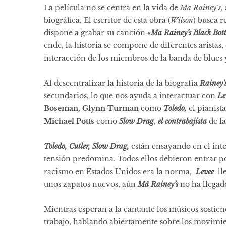
La película no se centra en la vida de
Ma Rainey`s,
biográfica. El escritor de esta obra (
Wilson
) busca r
dispone a grabar su canción
«Ma Rainey’s Black Bot
ende, la historia se compone de diferentes aristas,
interacción de los miembros de la banda de blues y
Al descentralizar la historia de la biografía
Rainey’
secundarios, lo que nos ayuda a interactuar con
Le
Boseman
,
Glynn Turman
como
Toledo,
el
pianista
Michael Potts
como
Slow Drag
,
el
contrabajista
de l
Toledo, Cutler, Slow Drag,
están ensayando en el int
tensión predomina. Todos ellos debieron entrar por
racismo en Estados Unidos era la norma,
Levee
lle
unos zapatos nuevos, aún
Má
Rainey’s
no ha llegad
Mientras esperan a la cantante los músicos sostie
trabajo, hablando abiertamente sobre los movimien