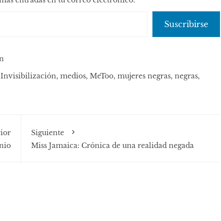
Suscribirse
n
,
Invisibilización
,
medios
,
MeToo
,
mujeres negras
,
negras
,
ior
Siguiente
nio
Miss Jamaica: Crónica de una realidad negada