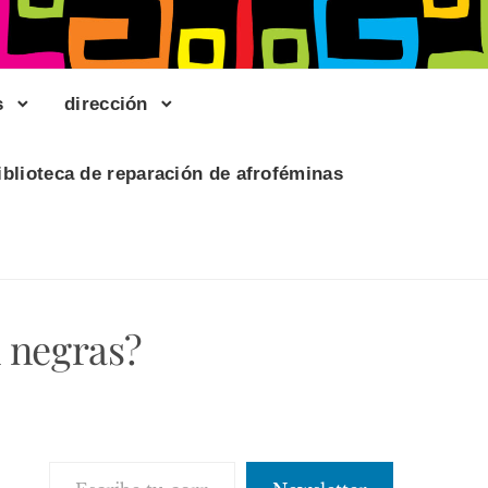
s
dirección
iblioteca de reparación de afroféminas
n negras?
Escribe tu correo electrónico…