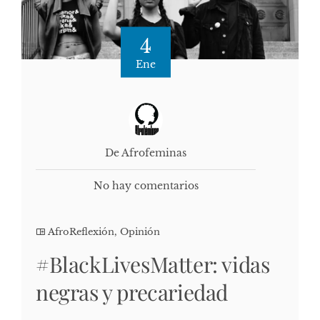
4
Ene
De Afrofeminas
No hay comentarios
AfroReflexión
,
Opinión
#BlackLivesMatter: vidas
negras y precariedad