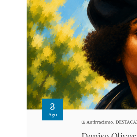
3
Ago
Antirracismo
,
DESTAC
Denise Oliver-