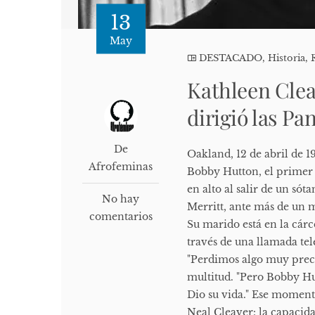
13
May
DESTACADO
,
Historia
,
Kathleen Clea
dirigió las Pa
De
Oakland, 12 de abril de 1
Afrofeminas
Bobby Hutton, el primer r
en alto al salir de un s
No hay
Merritt, ante más de un 
comentarios
Su marido está en la cárc
través de una llamada tel
"Perdimos algo muy prec
multitud. "Pero Bobby H
Dio su vida." Ese moment
Neal Cleaver: la capacidad