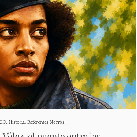
ADO
,
Historia
,
Referentes Negros
Vélez, el puente entre las