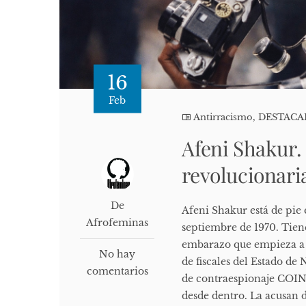
16
Feb
Antirracismo
,
DESTAC
Afeni Shakur.
revolucionari
De
Afeni Shakur está de pie 
Afrofeminas
septiembre de 1970. Tiene
embarazo que empieza a n
No hay
de fiscales del Estado de
comentarios
de contraespionaje COIN
desde dentro. La acusan d