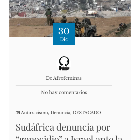
30
Dic
De Afrofeminas
No hay comentarios
Antirracismo
,
Denuncia
,
DESTACADO
Sudáfrica denuncia por
“genocidio” a Israel ante la