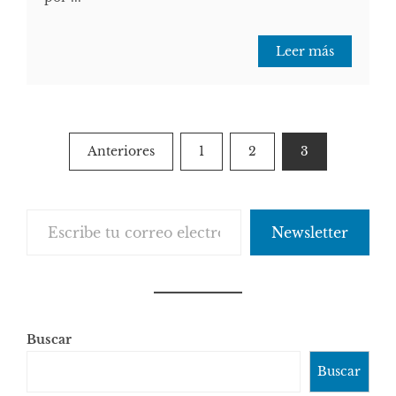
Leer más
Paginación
Anteriores
1
2
3
de
entradas
Escribe tu correo electrónico…
Newsletter
Buscar
Buscar